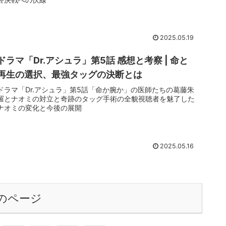
2025.05.19
ドラマ「Dr.アシュラ」第5話 感想と考察 | 命と
再生の選択、最強タッグの決断とは
ドラマ「Dr.アシュラ」第5話「命か腕か」の医師たちの葛藤朱
羅とナオミの対立と奇跡のタッグ手術の全貌視聴者を魅了した
ナオミの変化と今後の展開
2025.05.16
のページ