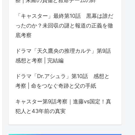
察 | 朱羅の負傷と救命チームの絆
「キャスター」最終第10話 黒幕は誰だ
ったのか？未回収の謎と報道の正義を徹
底考察
ドラマ「天久鷹央の推理カルテ」第9話
感想と考察 | 完結編
ドラマ「Dr.アシュラ」第10話 感想と
考察 | 命をつなぐ奇跡と父の手紙
キャスター第9話考察｜進藤vs国定！真
犯人と43年前の真実