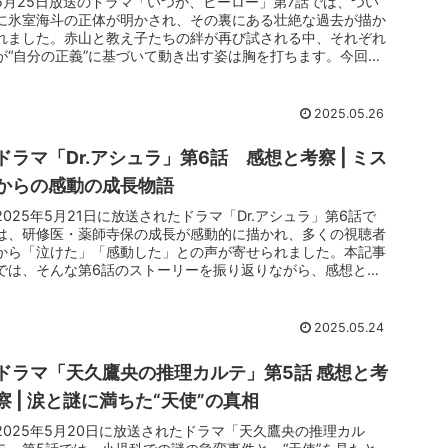
5月25日放送のドラマ「いつか、ヒーロー」第7話では、つい
に氷室海斗の正体が明かされ、その裏にある壮絶な過去が描か
れました。赤山と教え子たちの絆が再び試される中、それぞれ
が“自分の正義”に基づいて動き出す姿は胸を打ちます。今回
は、第7話の重...
2025.05.26
ドラマ「Dr.アシュラ」第6話 感想と考察 | ミス
からの感動の成長物語
2025年5月21日に放送されたドラマ「Dr.アシュラ」第6話で
は、研修医・薬師寺保の成長が感動的に描かれ、多くの視聴者
から「泣けた」「感動した」との声が寄せられました。本記事
では、そんな第6話のストーリーを振り返りながら、感想と考
察を交え...
2025.05.24
ドラマ「天久鷹央の推理カルテ」第5話 感想と考
察 | 涙と謎に満ちた“天使”の真相
2025年5月20日に放送されたドラマ「天久鷹央の推理カル