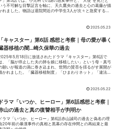
テ」第5話では、小児科での謎の急変事件と、“天使”を見たと
いう不可解な目撃証言を軸に、天久鷹央の過去と心の葛藤が描
かれました。物語は退院間近の中学生3人が次々と急変すると
いう事件から...
2025.05.23
「キャスター」第6話 感想と考察｜母の愛が暴く
臓器移植の闇…崎久保華の過去
2025年5月18日に放送されたドラマ『キャスター』第6話で
は、「脳が停止した夫の肺を娘に移植したい」という母・真弓
の願いが報道の渦に巻き込まれ、世間の賛否を揺るがす展開が
描かれました。「臓器移植制度」「ひまわりネット」「違法移
植」など現代...
2025.05.22
ドラマ「いつか、ヒーロー」第6話感想と考察｜
赤山の過去と真の復讐相手が判明か
ドラマ「いつか、ヒーロー」第6話赤山誠司の過去と偽名の理
由20年前の暴漢事件の真相と黒幕の存在仲間との再結束と最
終決戦への伏線