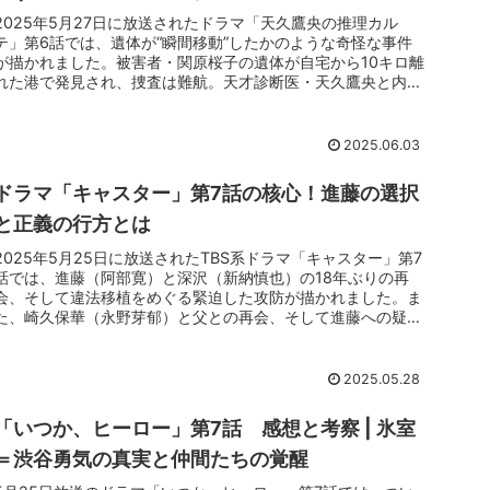
2025年5月27日に放送されたドラマ「天久鷹央の推理カル
テ」第6話では、遺体が“瞬間移動”したかのような奇怪な事件
が描かれました。被害者・関原桜子の遺体が自宅から10キロ離
れた港で発見され、捜査は難航。天才診断医・天久鷹央と内科
医・小鳥遊...
2025.06.03
ドラマ「キャスター」第7話の核心！進藤の選択
と正義の行方とは
2025年5月25日に放送されたTBS系ドラマ「キャスター」第7
話では、進藤（阿部寛）と深沢（新納慎也）の18年ぶりの再
会、そして違法移植をめぐる緊迫した攻防が描かれました。ま
た、崎久保華（永野芽郁）と父との再会、そして進藤への疑念
と葛藤も...
2025.05.28
「いつか、ヒーロー」第7話 感想と考察 | 氷室
＝渋谷勇気の真実と仲間たちの覚醒