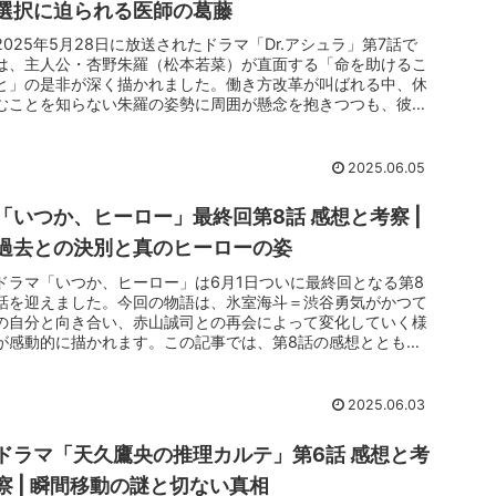
選択に迫られる医師の葛藤
2025年5月28日に放送されたドラマ「Dr.アシュラ」第7話で
は、主人公・杏野朱羅（松本若菜）が直面する「命を助けるこ
と」の是非が深く描かれました。働き方改革が叫ばれる中、休
むことを知らない朱羅の姿勢に周囲が懸念を抱きつつも、彼女
の信念が...
2025.06.05
「いつか、ヒーロー」最終回第8話 感想と考察 |
過去との決別と真のヒーローの姿
ドラマ「いつか、ヒーロー」は6月1日ついに最終回となる第8
話を迎えました。今回の物語は、氷室海斗＝渋谷勇気がかつて
の自分と向き合い、赤山誠司との再会によって変化していく様
が感動的に描かれます。この記事では、第8話の感想ととも
に、登場人物たち...
2025.06.03
ドラマ「天久鷹央の推理カルテ」第6話 感想と考
察 | 瞬間移動の謎と切ない真相