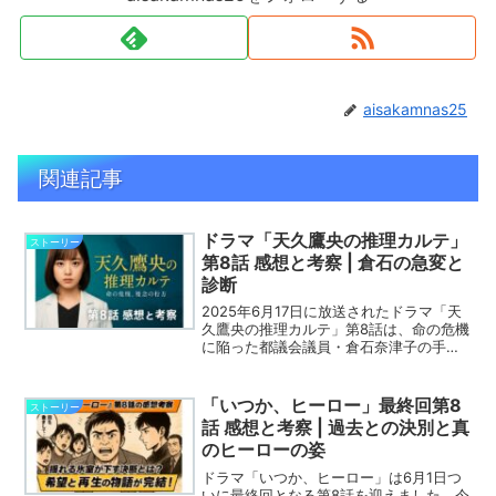
aisakamnas25
関連記事
ドラマ「天久鷹央の推理カルテ」
ストーリー
第8話 感想と考察 | 倉石の急変と
診断
2025年6月17日に放送されたドラマ「天
久鷹央の推理カルテ」第8話は、命の危機
に陥った都議会議員・倉石奈津子の手術
と、その後の急変を巡るサスペンスが繰
り広げられました。一度は回復に向かっ
たかに見えた倉石が再び容体を急変さ
「いつか、ヒーロー」最終回第8
ストーリー
せ、さらには病院か...
話 感想と考察 | 過去との決別と真
のヒーローの姿
ドラマ「いつか、ヒーロー」は6月1日つ
いに最終回となる第8話を迎えました。今