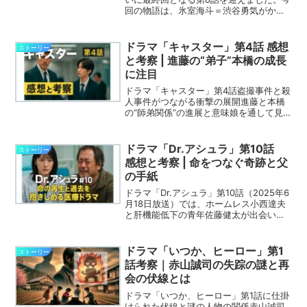
回の物語は、氷室海斗＝渋谷勇気がかつ
ての自分と向き合い、赤山誠司との再会
によって変化していく様が感動的に描か
れます。この記事では、第8話の感想とと
ドラマ「キャスター」第4話 感想
ストーリー
もに、登場人物たち...
と考察 | 進藤の“弟子”本橋の成長
に注目
ドラマ「キャスター」第4話盗撮事件と殺
人事件がつながる衝撃の展開進藤と本橋
の“師弟関係”の進展と意味娘を通して見
える進藤と海馬の父親としての姿
ドラマ「Dr.アシュラ」第10話
ストーリー
感想と考察 | 命をつなぐ奇跡と父
の手紙
ドラマ「Dr.アシュラ」第10話（2025年6
月18日放送）では、ホームレス小西達夫
と肝機能低下の青年佐藤健太が出会い、
それぞれの“命”と“過去”が交錯する感動の
展開が描かれました。父と知らぬまま助
け合う2人の絆が深まる一方、健太の財布
ドラマ「いつか、ヒーロー」第1
ストーリー
トラ...
話考察｜赤山誠司の失踪の謎と再
会の伏線とは
ドラマ「いつか、ヒーロー」第1話に仕掛
けられた伏線と謎の人物の関係赤山誠司