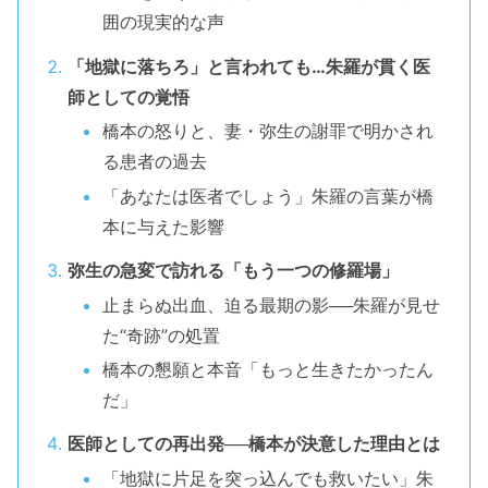
囲の現実的な声
「地獄に落ちろ」と言われても…朱羅が貫く医
師としての覚悟
橋本の怒りと、妻・弥生の謝罪で明かされ
る患者の過去
「あなたは医者でしょう」朱羅の言葉が橋
本に与えた影響
弥生の急変で訪れる「もう一つの修羅場」
止まらぬ出血、迫る最期の影──朱羅が見せ
た“奇跡”の処置
橋本の懇願と本音「もっと生きたかったん
だ」
医師としての再出発──橋本が決意した理由とは
「地獄に片足を突っ込んでも救いたい」朱