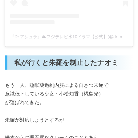
『Dr.アシュラ』🚑フジテレビ水10ドラマ【公式】(@dr_asura_drama)がシェアした投稿
私が行くと朱羅を制止したナオミ
もう一人、睡眠薬過剰内服による自さつ未遂で
意識低下している少女・小松知香（椛島光）
が運ばれてきた。
朱羅が対応しようとするが
橋本からの理不尽なクレームのこともあり