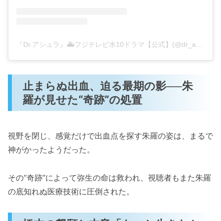
『Dr.アシュラ』🚑フジテレビ水10ドラマ【公式】(@dr_asura_drama)がシェアした投稿
止まらぬ出血、迫る最期の影──朱
羅が見せた“奇跡”の処置
視野を閉じ、感覚だけで出血点を探す朱羅の姿は、まるで
神がかったようだった。
その“奇跡”によって弥生の命は救われ、視聴者もまた朱羅
の底知れぬ医療技術に圧倒された。