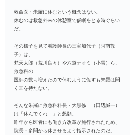
救命医・朱羅に休むという概念はない。
休むのは救急外来の休憩室で仮眠をとる時ぐらい
だ。
その様子を見て看護師長の三宝加代子（阿南敦
子）は、
梵天太郎（荒川良々）や六道ナオミ（小雪）ら、
救急科の
医師の数も増えたので休むように促すも朱羅は聞
く耳を持たない。
そんな朱羅に救急科科長・大黒修二（田辺誠一）
は「休んでくれ！」と懇願。
昨年から医者にも働き方改革が施行されたため、
院長・多聞から休ませるよう指示されたのだ。