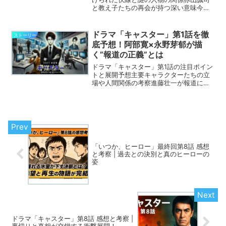
と教え子たちの再会が持つ深い意味今後
の物語展開を予測する見どころと注目キ
ャラ
ドラマ「キャスター」第1話を徹
ストーリー
底予想！阿部寛×永野芽郁が描
く”報道の正義”とは
ドラマ「キャスター」第1話の注目ポイン
トと展開予想主要キャラクターたちの立
場や人間関係の考察進藤壮一が報道に巻
き起こす衝撃とその影響
「いつか、ヒーロー」最終回第8話 感想
と考察 | 過去との決別と真のヒーローの
姿
ドラマ「キャスター」第8話 感想と考察 |