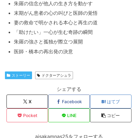
朱羅の信念が他人の生き方を動かす
末期がん患者の心の叫びと医師の覚悟
妻の救命で明かされる本心と再生の道
「助けたい」一心が生む奇跡の瞬間
朱羅の強さと孤独が際立つ展開
医師・橋本の再出発の決意
ストーリー
ドクターアシュラ
シェアする
X
Facebook
はてブ
Pocket
LINE
コピー
aisakamnas25をフォローする