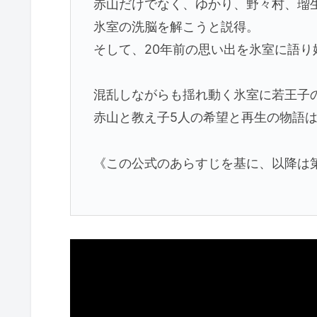
赤山だけでなく、ゆかり、野々村、瑠
氷室の洗脳を解こうと説得。
そして、20年前の思い出を氷室に語り
混乱しながらも揺れ動く氷室に若王子
赤山と教え子5人の希望と再生の物語
《この公式のあらすじを基に、以降は