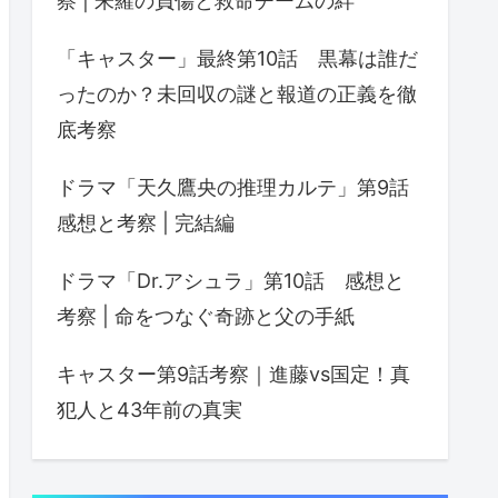
察 | 朱羅の負傷と救命チームの絆
「キャスター」最終第10話 黒幕は誰だ
ったのか？未回収の謎と報道の正義を徹
底考察
ドラマ「天久鷹央の推理カルテ」第9話
感想と考察 | 完結編
ドラマ「Dr.アシュラ」第10話 感想と
考察 | 命をつなぐ奇跡と父の手紙
キャスター第9話考察｜進藤vs国定！真
犯人と43年前の真実