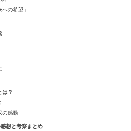
来への希望」
壊
た
とは？
念
収の感動
の感想と考察まとめ