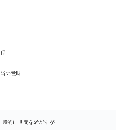
過程
実
本当の意味
一時的に世間を騒がすが、