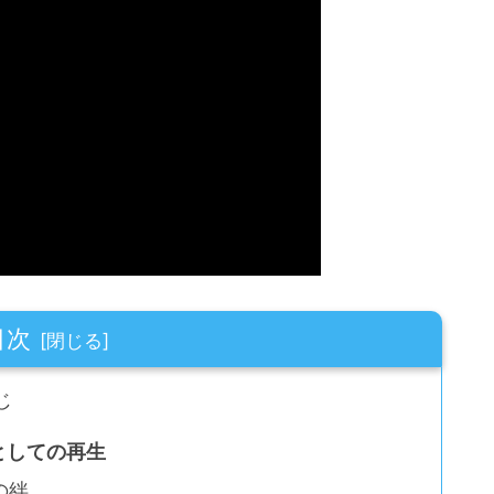
目次
じ
としての再生
の絆