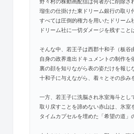
野々村の株動画配信は何者かに削除さ
瑠生の仕掛けた東ドリーム銀行の取り
すべては圧倒的権力を用いたドリーム
ドリーム社に一切ダメージを残すこと
そんな中、若王子は西郡十和子（板谷
自身の政界進出ドキュメントの制作を
裏の顔を知りながら表の姿だけを報じ
十和子に与えながら、着々とその歩み
一方、若王子に洗脳され氷室海斗とし
取り戻すことを諦めない赤山は、氷室を
タイムカプセルを埋めた「希望の道」