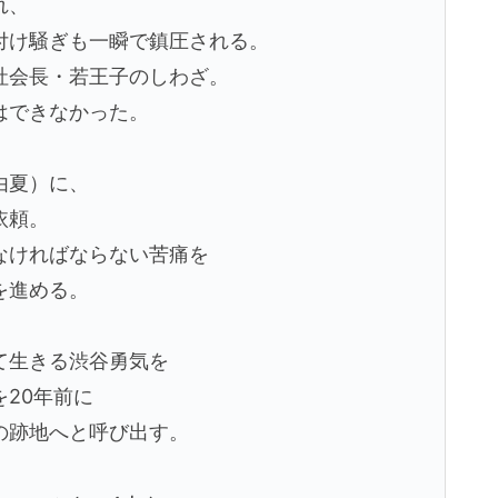
れ、
付け騒ぎも一瞬で鎮圧される。
社会長・若王子のしわざ。
はできなかった。
由夏）に、
依頼。
なければならない苦痛を
を進める。
て生きる渋谷勇気を
20年前に
の跡地へと呼び出す。