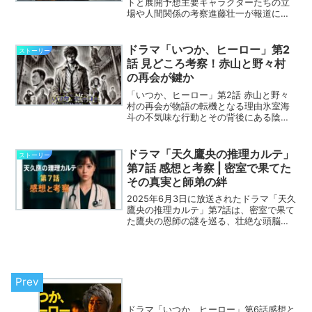
トと展開予想主要キャラクターたちの立
場や人間関係の考察進藤壮一が報道に巻
き起こす衝撃とその影響
ドラマ「いつか、ヒーロー」第2
ストーリー
話 見どころ考察！赤山と野々村
の再会が鍵か
「いつか、ヒーロー」第2話 赤山と野々
村の再会が物語の転機となる理由氷室海
斗の不気味な行動とその背後にある陰謀
の可能性赤山が抱える過去の秘密と今後
の展開への伏線
ドラマ「天久鷹央の推理カルテ」
ストーリー
第7話 感想と考察 | 密室で果てた
その真実と師弟の絆
2025年6月3日に放送されたドラマ「天久
鷹央の推理カルテ」第7話は、密室で果て
た鷹央の恩師の謎を巡る、壮絶な頭脳戦
と感情の葛藤が交錯する回となりまし
た。御子神記念病院の院長・氷魚が遺し
た「命ながらのメッセージ」と、天才診
断医・天久鷹央の推...
ドラマ「いつか、ヒーロー」第6話感想と