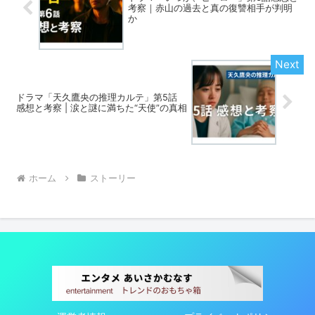
考察｜赤山の過去と真の復讐相手が判明
か
ドラマ「天久鷹央の推理カルテ」第5話
感想と考察 | 涙と謎に満ちた“天使”の真相
ホーム
ストーリー