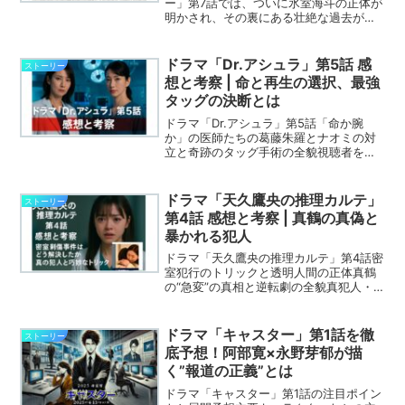
ー」第7話では、ついに氷室海斗の正体が
明かされ、その裏にある壮絶な過去が描
かれました。赤山と教え子たちの絆が再
び試される中、それぞれが“自分の正
義”に基づいて動き出す姿は胸を打ちま
ドラマ「Dr.アシュラ」第5話 感
ストーリー
す。今回は、第7話の重...
想と考察 | 命と再生の選択、最強
タッグの決断とは
ドラマ「Dr.アシュラ」第5話「命か腕
か」の医師たちの葛藤朱羅とナオミの対
立と奇跡のタッグ手術の全貌視聴者を魅
了したナオミの変化と今後の展開
ドラマ「天久鷹央の推理カルテ」
ストーリー
第4話 感想と考察 | 真鶴の真偽と
暴かれる犯人
ドラマ「天久鷹央の推理カルテ」第4話密
室犯行のトリックと透明人間の正体真鶴
の“急変”の真相と逆転劇の全貌真犯人・
辻野の動機と次回への伏線
ドラマ「キャスター」第1話を徹
ストーリー
底予想！阿部寛×永野芽郁が描
く”報道の正義”とは
ドラマ「キャスター」第1話の注目ポイン