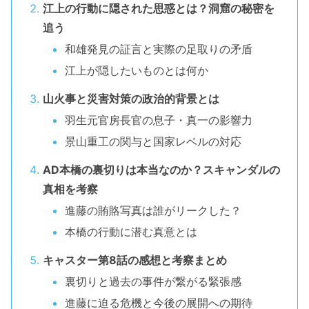
江上の行動に隠された思惑とは？洞窟の秘密を
追う
和雄発見の証言と実際の足取りの矛盾
江上が隠したいものとは何か
山火事と災害対策の政治的背景とは
羽生元官房長官の息子・真一の影響力
景山重工の関与と国家レベルの対応
AD本橋の裏切りは本当なのか？スキャンダルの
真相を考察
進藤の賄賂写真は誰がリークした？
本橋の行動に潜む真意とは
キャスター第8話の感想と考察まとめ
裏切りと過去の事件が繋がる緊張感
進藤に迫る危機と今後の展開への期待