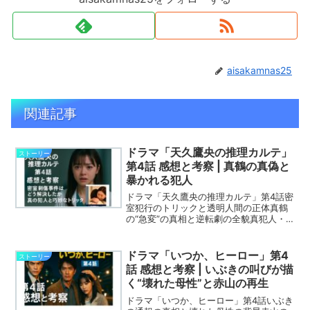
aisakamnas25
関連記事
ドラマ「天久鷹央の推理カルテ」
ストーリー
第4話 感想と考察 | 真鶴の真偽と
暴かれる犯人
ドラマ「天久鷹央の推理カルテ」第4話密
室犯行のトリックと透明人間の正体真鶴
の“急変”の真相と逆転劇の全貌真犯人・
辻野の動機と次回への伏線
ドラマ「いつか、ヒーロー」第4
ストーリー
話 感想と考察 | いぶきの叫びが描
く“壊れた母性”と赤山の再生
ドラマ「いつか、ヒーロー」第4話いぶき