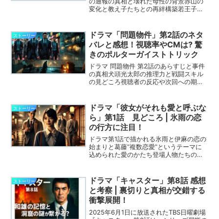
の通報の真相と壊れた母性の背景赤山の
変化と教え子たちとの再絆構築若王子の
陰謀と「希望の道」跡地の秘密
ドラマ「問題物件」第2話のネタ
ストーリー
バレと感想！視聴率やCMは? 驚
きのポルターガイストトリック
ドラマ 問題物件 第2話のあらすじと事件
の真相犬頭光太郎の推理力と戦闘スキル
の見どころ視聴者の反応や次回への期待
感
ドラマ「彼女がそれも愛と呼ぶな
ストーリー
ら」第1話 見どころ | 氷雨の恋
の行方に注目！
ドラマ第1話で描かれる氷雨と伊麻の恋の
始まりと葛藤“複数恋愛”というテーマに
込められた愛のかたち登場人物たちの誠
実さと多様な愛の関係性の魅力
ドラマ「キャスター」第8話 感想
ストーリー
と考察 | 裏切りと真相が交錯する
衝撃展開！
2025年6月1日に放送されたTBS日曜劇場