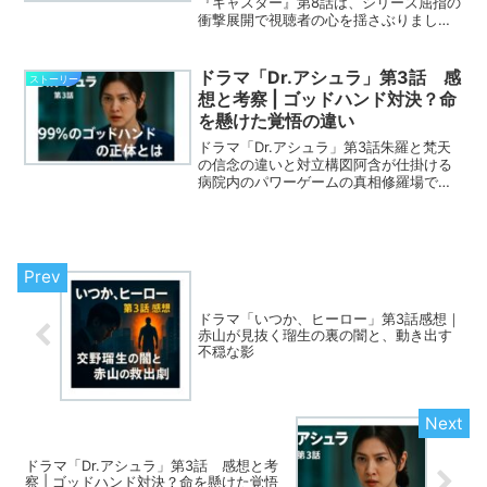
『キャスター』第8話は、シリーズ屈指の
衝撃展開で視聴者の心を揺さぶりまし
た。舞台は原子力関連施設が集中する芦
根村。そこで起きた山火事を巡り、失踪
する老人、謎の洞窟、43年前の自衛隊機
ドラマ「Dr.アシュラ」第3話 感
ストーリー
墜落事故、そし...
想と考察 | ゴッドハンド対決？命
を懸けた覚悟の違い
ドラマ「Dr.アシュラ」第3話朱羅と梵天
の信念の違いと対立構図阿含が仕掛ける
病院内のパワーゲームの真相修羅場で光
る朱羅の覚悟と視聴者の反応
ドラマ「いつか、ヒーロー」第3話感想｜
赤山が見抜く瑠生の裏の闇と、動き出す
不穏な影
ドラマ「Dr.アシュラ」第3話 感想と考
察 | ゴッドハンド対決？命を懸けた覚悟