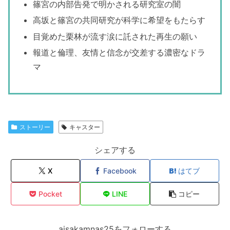
篠宮の内部告発で明かされる研究室の闇
高坂と篠宮の共同研究が科学に希望をもたらす
目覚めた栗林が流す涙に託された再生の願い
報道と倫理、友情と信念が交差する濃密なドラ
マ
ストーリー
キャスター
シェアする
X
Facebook
はてブ
Pocket
LINE
コピー
aisakamnas25をフォローする