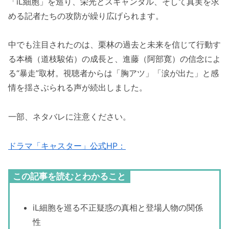
「iL細胞」を巡り、栄光とスキャンダル、そして真実を求
める記者たちの攻防が繰り広げられます。
中でも注目されたのは、栗林の過去と未来を信じて行動す
る本橋（道枝駿佑）の成長と、進藤（阿部寛）の信念によ
る“暴走”取材。視聴者からは「胸アツ」「涙が出た」と感
情を揺さぶられる声が続出しました。
一部、ネタバレに注意ください。
ドラマ「キャスター」公式HP：
この記事を読むとわかること
iL細胞を巡る不正疑惑の真相と登場人物の関係
性