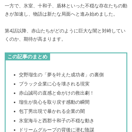
一方で、氷室、十和子、盾林といった不穏な存在たちの動
きが加速し、物語は新たな局面へと進み始めました。
第4話以降、赤山たちがどのように巨大な闇と対峙してい
くのか、期待が高まります。
この記事のまとめ
交野瑠生の「夢を叶えた成功者」の裏側
ブラック企業に心を壊される現実
赤山誠司の直感と命がけの救出劇！
瑠生が良心を取り戻す感動の瞬間
包丁男出現で暴かれる企業の闇
氷室海斗と西郡十和子の不穏な動き
ドリームグループの背後に潜む陰謀