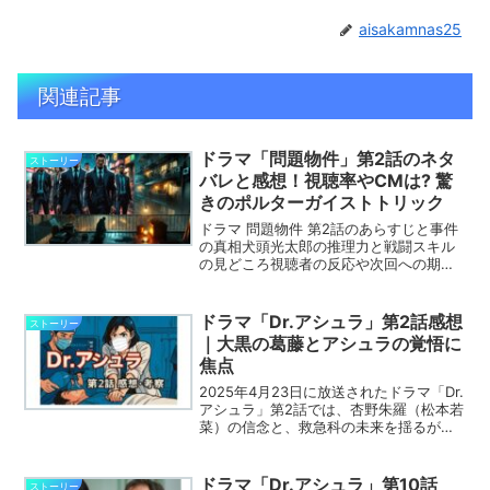
aisakamnas25
関連記事
ドラマ「問題物件」第2話のネタ
ストーリー
バレと感想！視聴率やCMは? 驚
きのポルターガイストトリック
ドラマ 問題物件 第2話のあらすじと事件
の真相犬頭光太郎の推理力と戦闘スキル
の見どころ視聴者の反応や次回への期待
感
ドラマ「Dr.アシュラ」第2話感想
ストーリー
｜大黒の葛藤とアシュラの覚悟に
焦点
2025年4月23日に放送されたドラマ「Dr.
アシュラ」第2話では、杏野朱羅（松本若
菜）の信念と、救急科の未来を揺るがす
多聞真（渡部篤郎）の再登場が描かれま
した。救命現場の緊迫感に加え、大黒修
二（田辺誠一）が自らの息子を前に葛藤
ドラマ「Dr.アシュラ」第10話
ストーリー