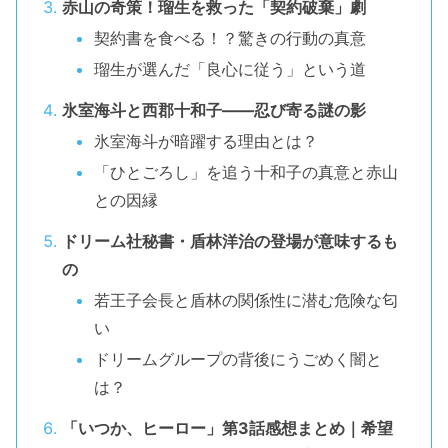
赤山の奇策！瑠生を救った「契約破棄」劇
契約書を食べる！？驚きの行動の真意
瑠生が選んだ「良心に従う」という道
氷室海斗と西郡十和子――忍び寄る謎の影
氷室海斗が暗躍する理由とは？
「ひとごろし」を追う十和子の真意と赤山
との因縁
ドリーム社秘書・盾林洋治の登場が意味するも
の
若王子会長と盾林の関係性に潜む危険な匂
い
ドリームグループの背後にうごめく闇と
は？
「いつか、ヒーロー」第3話感想まとめ｜希望