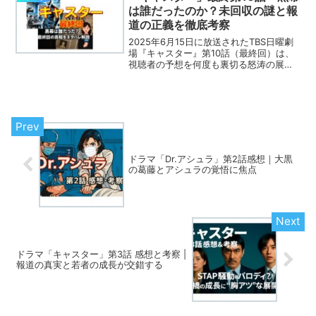
は誰だったのか？未回収の謎と報
道の正義を徹底考察
2025年6月15日に放送されたTBS日曜劇
場『キャスター』第10話（最終回）は、
視聴者の予想を何度も裏切る怒涛の展開
で幕を閉じました。43年前の真実、自衛
隊輸送機墜落事故、そして進藤の父・哲
の犠牲の真相…。一連の事件の黒幕が明
かされた一方...
ドラマ「Dr.アシュラ」第2話感想｜大黒
の葛藤とアシュラの覚悟に焦点
ドラマ「キャスター」第3話 感想と考察 |
報道の真実と若者の成長が交錯する