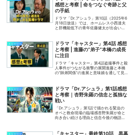
する姿に、S...
感想と考察 | 命をつなぐ奇跡と父
の手紙
ドラマ「Dr.アシュラ」第10話（2025年6
月18日放送）では、ホームレス小西達夫
と肝機能低下の青年佐藤健太が出会い、
それぞれの“命”と“過去”が交錯する感動の
展開が描かれました。父と知らぬまま助
け合う2人の絆が深まる一方、健太の財布
ドラマ「キャスター」第4話 感想
ストーリー
トラ...
と考察 | 進藤の“弟子”本橋の成長
に注目
ドラマ「キャスター」第4話盗撮事件と殺
人事件がつながる衝撃の展開進藤と本橋
の“師弟関係”の進展と意味娘を通して見
える進藤と海馬の父親としての姿
ドラマ「Dr.アシュラ」第1話感想
ストーリー
と考察｜杏野朱羅の信念と孤独な
戦い
「Dr.アシュラ」第1話で描かれる緊迫の
オペと救命現場の臨場感杏野朱羅が命と
向き合い続ける理由と信念今後の物語を
左右する病院内の対立構造と人物関係
「キャスター」最終第10話 黒幕
ストーリー